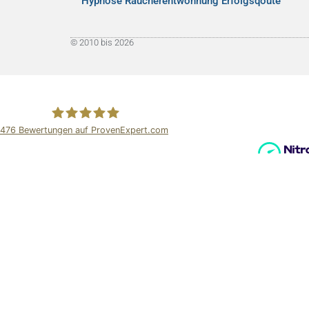
Hypnose Raucherentwöhnung Erfolgsqoute
© 2010 bis 2026
476
Bewertungen auf ProvenExpert.com
Hypno-Coach I.Steinbock