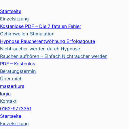
Zum
Inhalt
Startseite
springen
Einzelsitzung
Kostenlose PDF – Die 7 fatalen Fehler
Gehirnwellen-Stimulation
Hypnose Raucherentwöhnung Erfolgsqoute
Nichtraucher werden durch Hypnose
Rauchen aufhören – Einfach Nichtraucher werden
PDF – Kostenlos
Beratungstermin
Über mich
masterkurs
login
Kontakt
0162-9773351
Startseite
Einzelsitzung